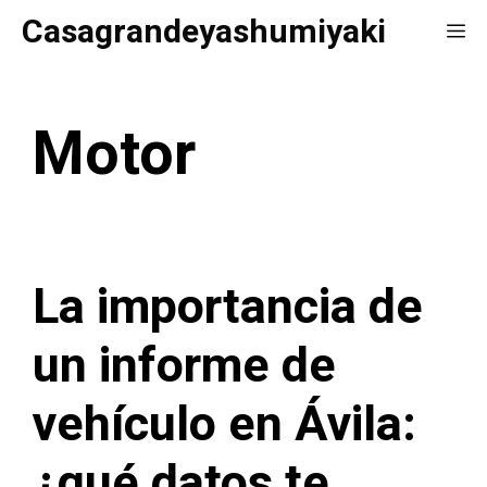
Saltar
Casagrandeyashumiyaki
Me
al
contenido
Motor
La importancia de
un informe de
vehículo en Ávila:
¿qué datos te