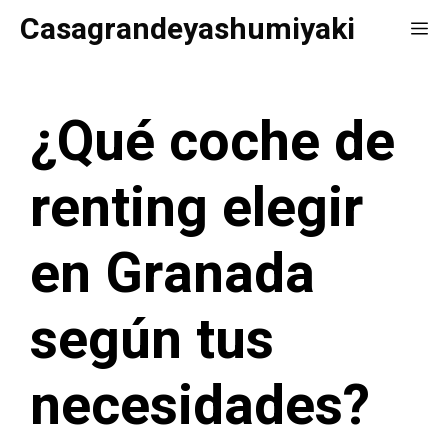
Saltar
Casagrandeyashumiyaki
Me
al
contenido
¿Qué coche de
renting elegir
en Granada
según tus
necesidades?