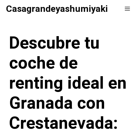
Saltar
Casagrandeyashumiyaki
Me
al
contenido
Descubre tu
coche de
renting ideal en
Granada con
Crestanevada: