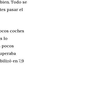
 bien. Todo se
es pasar el
pocos coches
s lo
s pocos
superaba
ilizó en 7,9