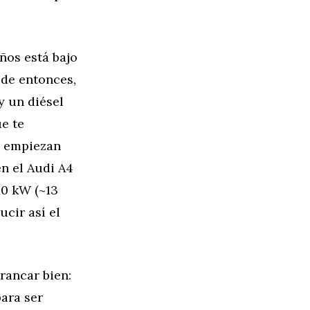
ños está bajo
sde entonces,
y un diésel
ue te
a empiezan
n el Audi A4
10 kW (~13
ucir así el
rrancar bien:
para ser