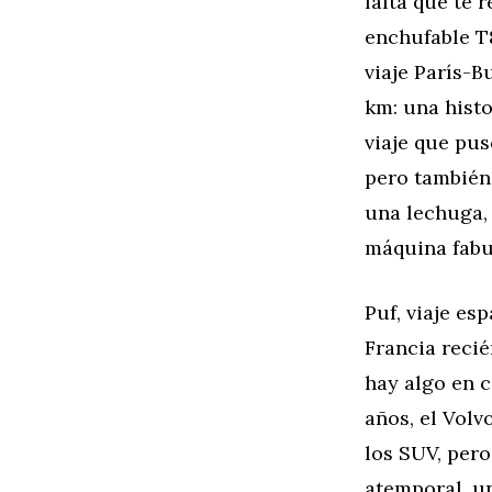
falta que te 
enchufable T8
viaje París-B
km: una hist
viaje que pus
pero también 
una lechuga, 
máquina fabulo
Puf, viaje e
Francia recié
hay algo en c
años, el Volv
los SUV, per
atemporal, u