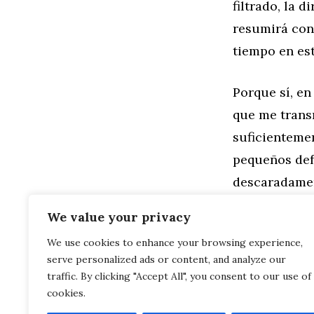
filtrado, la 
resumirá con
tiempo en es
Porque sí, en
que me transm
suficienteme
pequeños def
descaradament
l/100 km. Va
We value your privacy
We use cookies to enhance your browsing experience,
Categorías
Motor
serve personalized ads or content, and analyze our
¿Por qué me
Prueba de c
traffic. By clicking "Accept All", you consent to our use of
cookies.