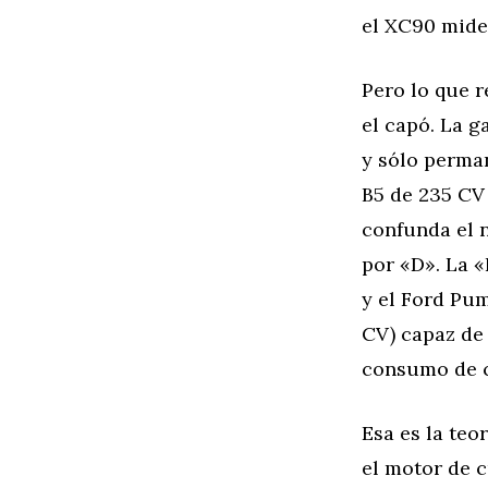
el XC90 mide
Pero lo que 
el capó. La 
y sólo perman
B5 de 235 CV 
confunda el 
por «D». La 
y el Ford Pum
CV) capaz de 
consumo de c
Esa es la teo
el motor de c