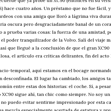
recuerde que ya probé un XC90 (entonces en su vers
) hace cuatro años. Un préstamo que no fue fácil, 
urdeos con una amiga que lloró a lágrima viva dura
oria oscura pero desgraciadamente banal de un cora
o a prueba varias cosas: la fuerza de una amistad, 
el poder tranquilizador de la Volvo. Salí del viaje 
así que llegué a la conclusión de que el gran XC90
sa, el artículo era críticas delirantes, fin del acto I
spacio-temporal, aquí estamos en el bocage normand
n desconfinada. El lugar ha cambiado, los amigos t
omún entre estas dos historias: el coche. Sí, a pesa
o XC90 sigue ahí, tan chic como siempre. No soy un
o no puedo evitar sentirme impresionado por esta c
na mezcla especialmente acertada de estatura y pre