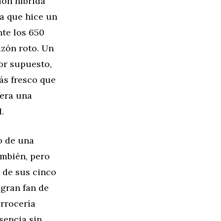
ión híbrida
ya que hice un
nte los 650
zón roto. Un
por supuesto,
más fresco que
 era una
.
o de una
ambién, pero
r de sus cinco
 gran fan de
arrocería
sencia sin