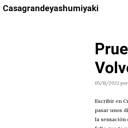
Saltar
Casagrandeyashumiyaki
al
contenido
Prue
Volv
05/11/2022
po
Escribir en C
pasar unos dí
la sensación 