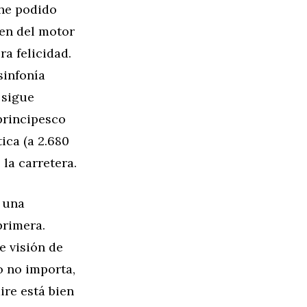
 he podido
men del motor
ra felicidad.
sinfonía
 sigue
principesco
ica (a 2.680
la carretera.
a una
primera.
e visión de
o no importa,
ire está bien