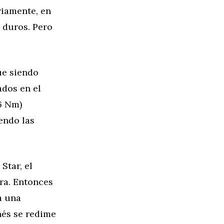
viamente, en
s duros. Pero
ue siendo
ados en el
6 Nm)
endo las
Star, el
ra. Entonces
a una
nés se redime