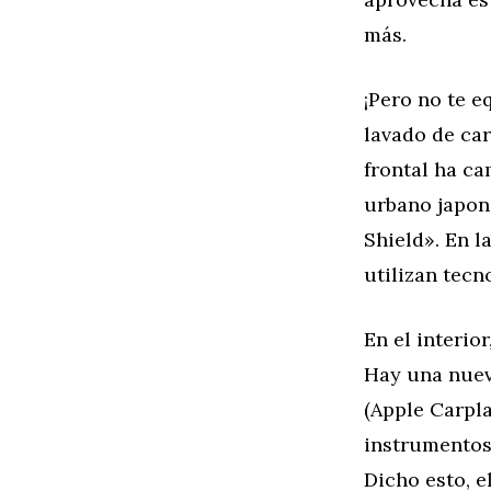
más.
¡Pero no te e
lavado de car
frontal ha ca
urbano japon
Shield». En l
utilizan tecn
En el interio
Hay una nueva
(Apple Carpl
instrumentos 
Dicho esto, e