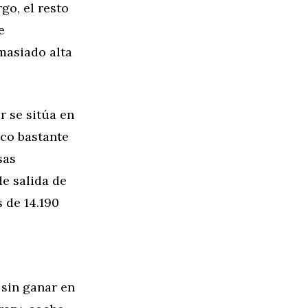
go, el resto
e
masiado alta
r se sitúa en
ico bastante
sas
de salida de
s de 14.190
 sin ganar en