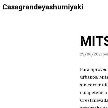
Saltar
Casagrandeyashumiyaki
al
contenido
MIT
29/06/2021
po
Para aprovec
urbanos, Mit
sin correr ni
competencia 
Crestanevad
aprovecha es