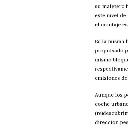
su maletero b
este nivel de
el montaje es
Es la misma h
propulsado po
mismo bloque
respectivamen
emisiones de
Aunque los po
coche urbano
(re)descubri
dirección pe