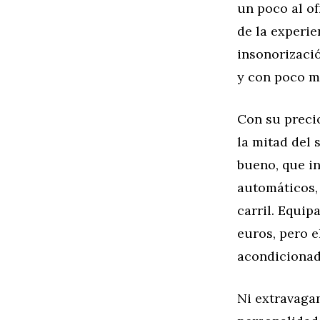
un poco al of
de la experie
insonorizaci
y con poco m
Con su precio
la mitad del
bueno, que in
automáticos, 
carril. Equip
euros, pero e
acondicionado
Ni extravagan