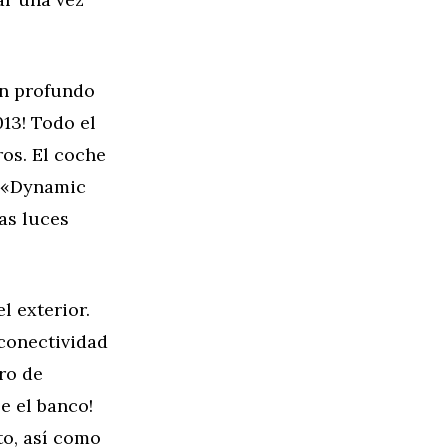
un profundo
013! Todo el
ros. El coche
a «Dynamic
as luces
l exterior.
 conectividad
ro de
e el banco!
to, así como