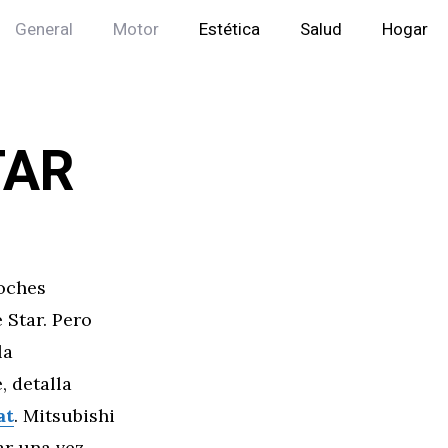
General
Motor
Estética
Salud
Hogar
TAR
coches
 Star. Pero
la
 detalla
at
. Mitsubishi
ar una vez