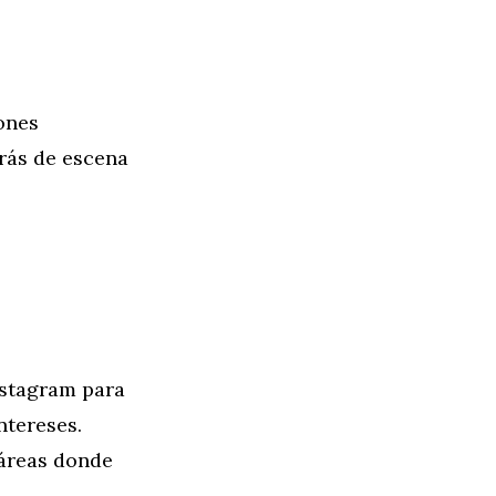
ones
trás de escena
nstagram para
ntereses.
 áreas donde