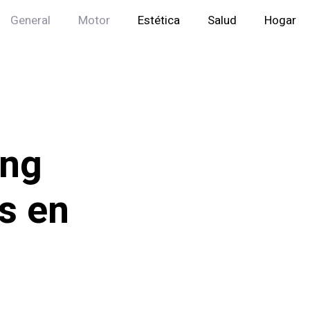
General
Motor
Estética
Salud
Hogar
ing
s en