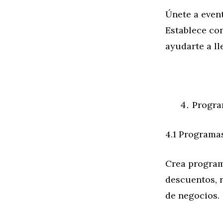
Únete a event
Establece co
ayudarte a ll
Progra
4.1 Programa
Crea program
descuentos, r
de negocios.