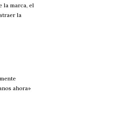
e la marca, el
traer la
amente
manos ahora»