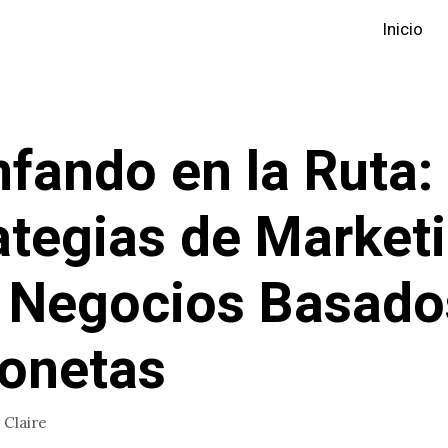
Inicio
nfando en la Ruta:
ategias de Market
 Negocios Basado
onetas
r
Claire