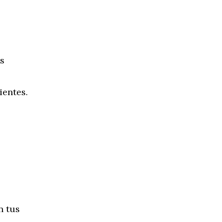
es
ientes.
n tus