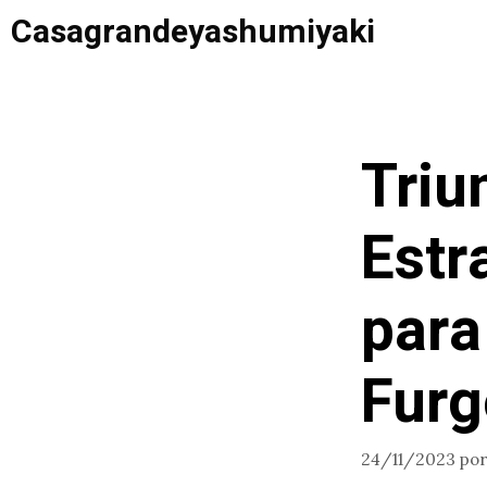
Saltar
Casagrandeyashumiyaki
al
contenido
Triu
Estr
para
Furg
24/11/2023
po