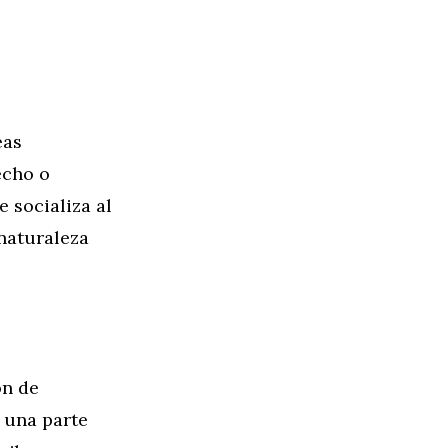
eas
echo o
 socializa al
 naturaleza
ón de
n una parte