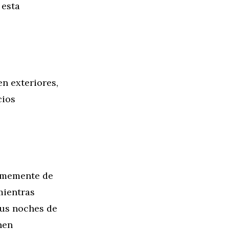
 esta
en exteriores,
cios
ormemente de
mientras
tus noches de
nen