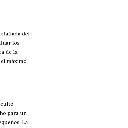
etallada del
inar los
ca de la
s el máximo
culto.
cho para un
equeños. La