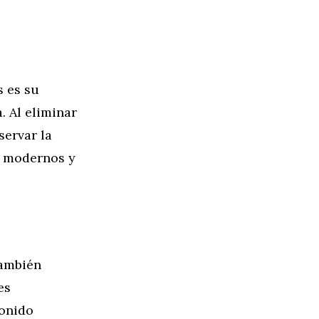
s es su
. Al eliminar
servar la
s modernos y
también
es
sonido