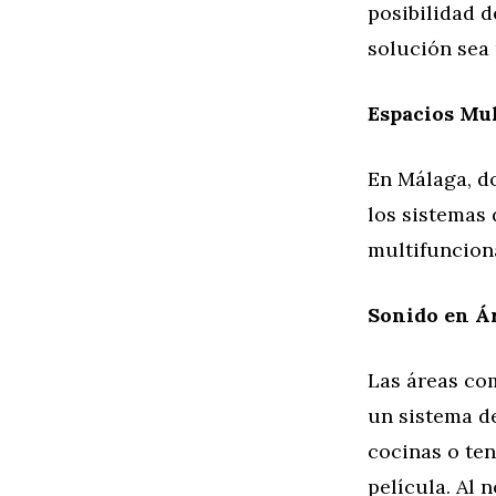
posibilidad d
solución sea 
Espacios Mu
En Málaga, do
los sistemas
multifuncion
Sonido en Á
Las áreas co
un sistema d
cocinas o te
película. Al 