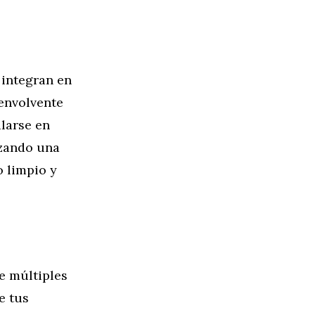
 integran en
 envolvente
alarse en
izando una
 limpio y
e múltiples
e tus