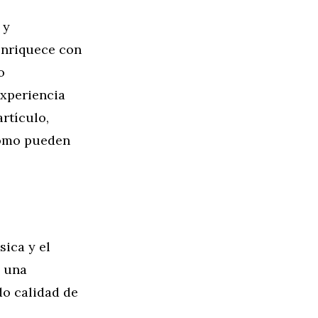
 y
 enriquece con
o
experiencia
artículo,
cómo pueden
ica y el
n una
do calidad de