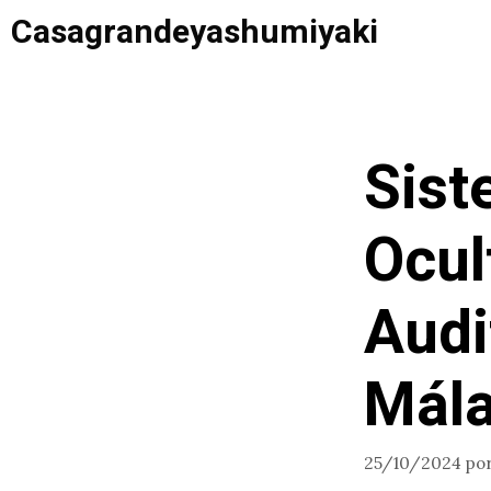
Saltar
Casagrandeyashumiyaki
al
contenido
Sist
Ocul
Audi
Mál
25/10/2024
po