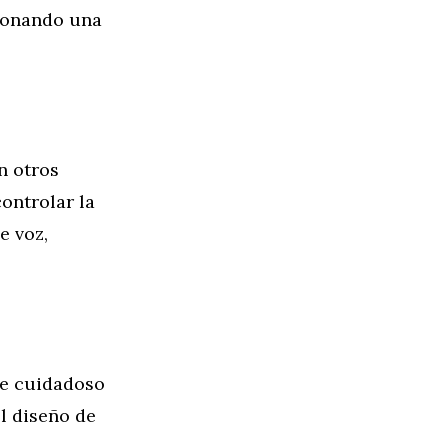
cionando una
n otros
controlar la
e voz,
ue cuidadoso
l diseño de