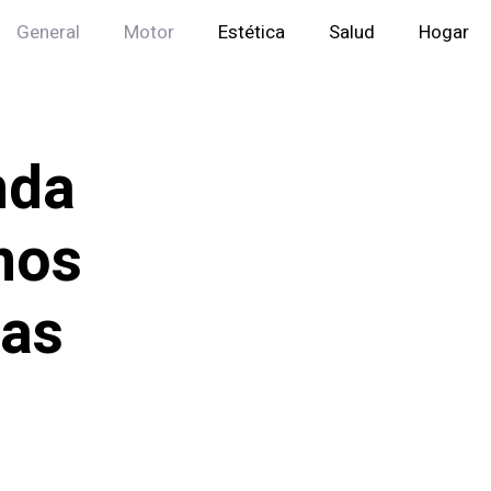
General
Motor
Estética
Salud
Hogar
nda
nos
las