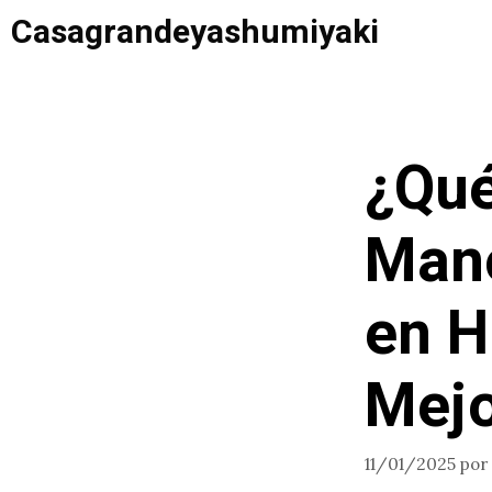
Saltar
Casagrandeyashumiyaki
al
contenido
¿Qué
Man
en H
Mejo
11/01/2025
por