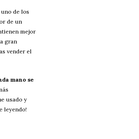
uno de los
lor de un
ntienen mejor
na gran
as vender el
nda mano se
más
he usado y
e leyendo!