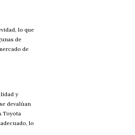
vidad, lo que
gunas de
 mercado de
lidad y
se devalúan
s Toyota
adecuado, lo