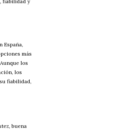
 fiabilidad y
n España,
opciones más
 Aunque los
ción, los
u fiabilidad,
tez, buena