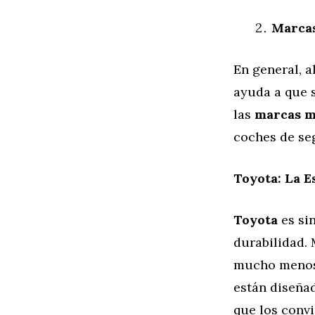
Marcas
En general, a
ayuda a que 
las
marcas m
coches de se
Toyota: La Es
Toyota
es si
durabilidad.
mucho menos 
están diseña
que los conv