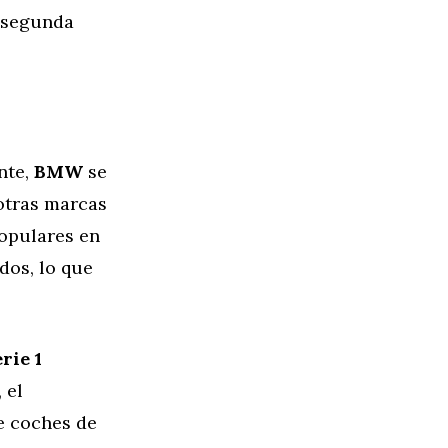
e segunda
nte,
BMW
se
otras marcas
opulares en
dos, lo que
rie 1
 el
e coches de