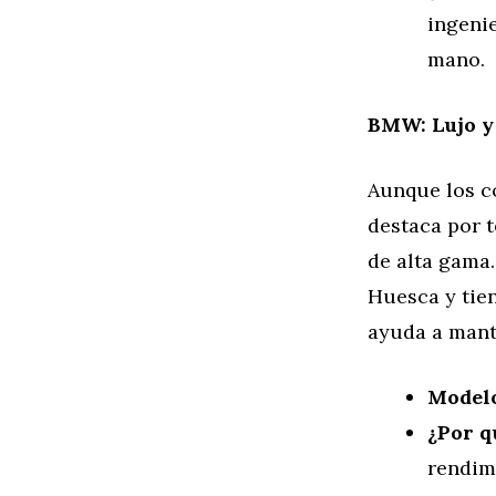
ingeni
mano.
BMW: Lujo y
Aunque los c
destaca por 
de alta gama
Huesca y tie
ayuda a mant
Model
¿Por q
rendim