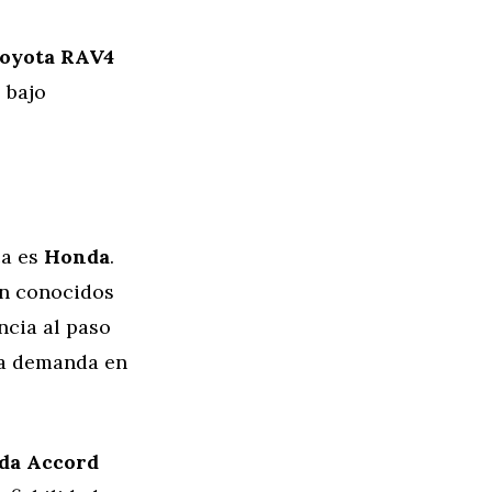
oyota RAV4
 bajo
ca es
Honda
.
on conocidos
ncia al paso
ta demanda en
da Accord