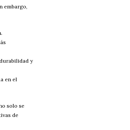
in embargo,
.
más
durabilidad y
a en el
no solo se
tivas de