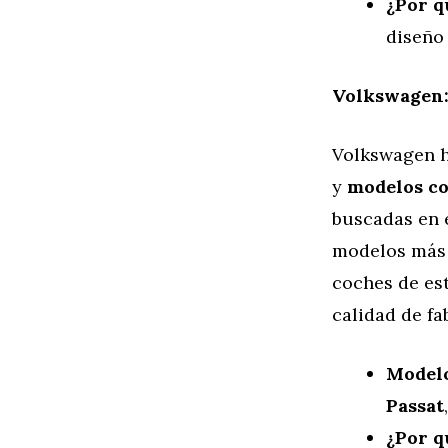
¿Por q
diseño
Volkswagen:
Volkswagen h
y
modelos c
buscadas en 
modelos más 
coches de est
calidad de fa
Model
Passat
¿Por q