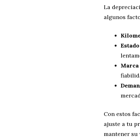
La depreciaci
algunos fact
Kilome
Estado
lentam
Marca 
fiabili
Demand
mercad
Con estos fac
ajuste a tu 
mantener su 