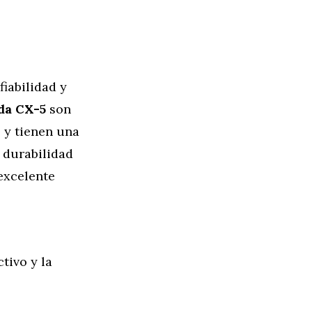
iabilidad y
da CX-5
son
 y tienen una
 durabilidad
 excelente
ctivo y la