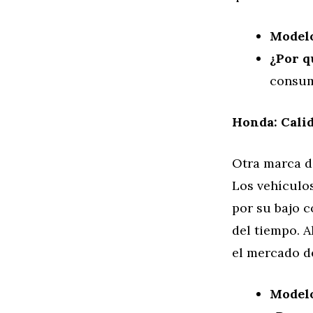
Model
¿Por q
consum
Honda: Cali
Otra marca d
Los vehículo
por su bajo c
del tiempo. 
el mercado d
Model