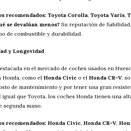
os recomendados:
Toyota Corolla
,
Toyota Yaris
,
T
ué se devalúan menos?
Su reputación de fiabilidad,
o de combustible y durabilidad.
dad y Longevidad
estacada en el mercado de coches usados en Hues
s Honda, como el
Honda Civic
o el
Honda CR-V
, s
osto de mantenimiento y por tener una gran resiste
Al igual que Toyota, los coches Honda tienen una al
e segunda mano.
os recomendados:
Honda Civic
,
Honda CR-V
,
Hon