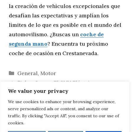
la creación de vehículos excepcionales que
desafían las expectativas y amplían los
límites de lo que es posible en el mundo del
automovilismo. ¿Buscas un
coche de
segunda mano
? Encuentra tu próximo
coche de ocasión en Crestanevada.
Categorías
General
,
Motor
Fisker Ocean: El SUV Eléctrico con
We value your privacy
Mayor Autonomía y Sostenibilidad
Los Alemanes Levantan el Dedo Corazón:
We use cookies to enhance your browsing experience,
serve personalized ads or content, and analyze our
¿Quieren Más Coches de Combustible?
traffic. By clicking "Accept All", you consent to our use of
cookies.