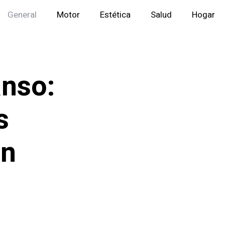
General
Motor
Estética
Salud
Hogar
anso:
s
ón