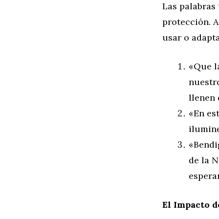
Las palabras 
protección. 
usar o adapta
«Que l
nuestr
llenen 
«En est
ilumine
«Bendi
de la 
espera
El Impacto d