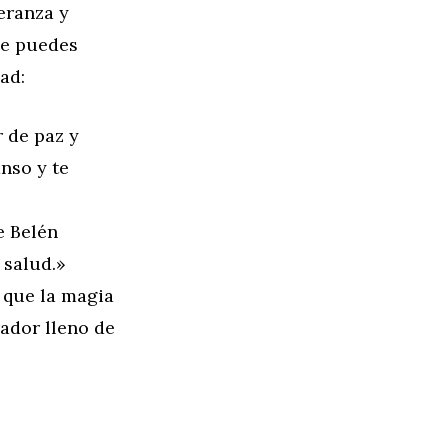
eranza y
ue puedes
ad:
 de paz y
nso y te
e Belén
 salud.»
 que la magia
ador lleno de