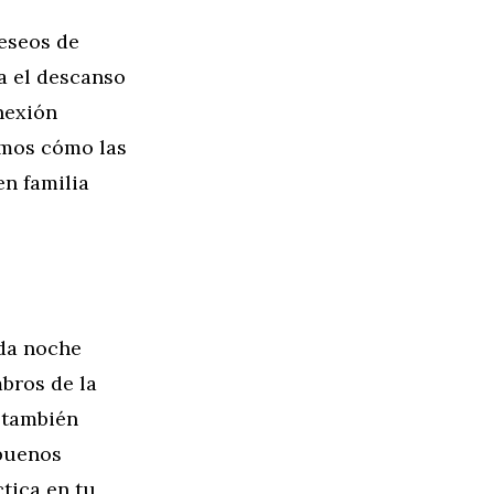
eseos de
a el descanso
nexión
ramos cómo las
n familia
ada noche
bros de la
e también
 buenos
tica en tu