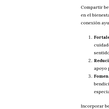
Compartir be
en el bienest
conexión ayu
Fortal
cuidado
sentid
Reduci
apoyo p
Foment
bendici
especi
Incorporar b