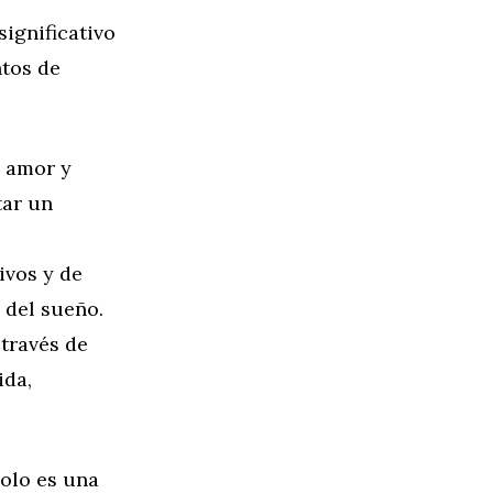
ignificativo
ntos de
e amor y
tar un
ivos y de
 del sueño.
 través de
ida,
solo es una