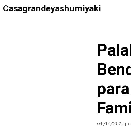
Saltar
Casagrandeyashumiyaki
al
contenido
Pala
Bend
para
Fami
04/12/2024
po