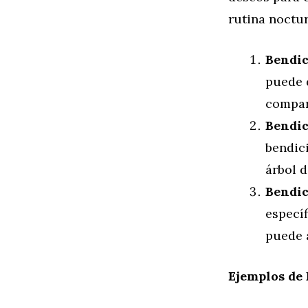
rutina noctu
Bendic
puede 
compar
Bendic
bendici
árbol d
Bendic
específ
puede 
Ejemplos de