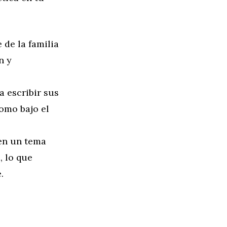
 de la familia
n y
a escribir sus
como bajo el
 en un tema
, lo que
.