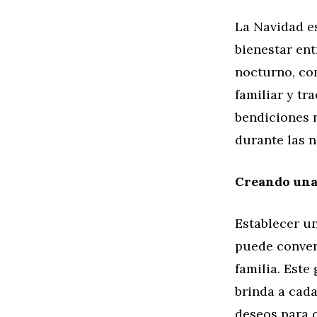
La Navidad e
bienestar ent
nocturno, co
familiar y tr
bendiciones 
durante las n
Creando una
Establecer u
puede conver
familia. Este
brinda a cad
deseos para c