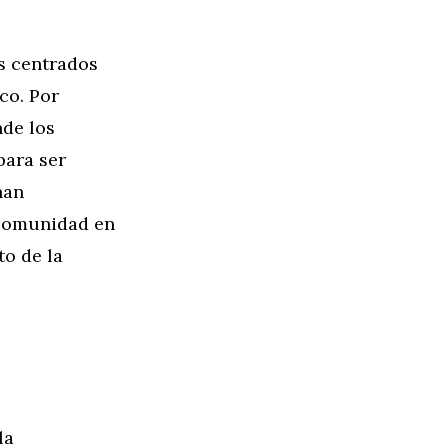
s centrados
co. Por
nde los
para ser
nan
 comunidad en
to de la
la