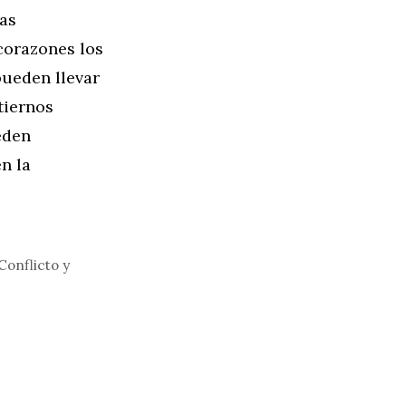
sas
corazones los
pueden llevar
tiernos
eden
n la
Conflicto y