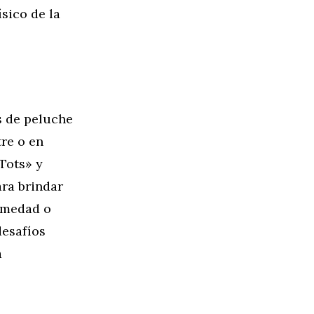
sico de la
s de peluche
re o en
Tots» y
ara brindar
ermedad o
desafíos
a