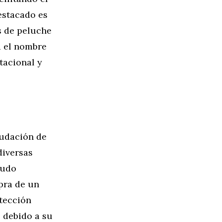
estacado es
s de peluche
a el nombre
tacional y
audación de
diversas
nudo
pra de un
otección
s debido a su