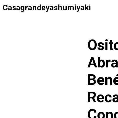
Saltar
Casagrandeyashumiyaki
al
contenido
Osit
Abr
Bené
Reca
Conc