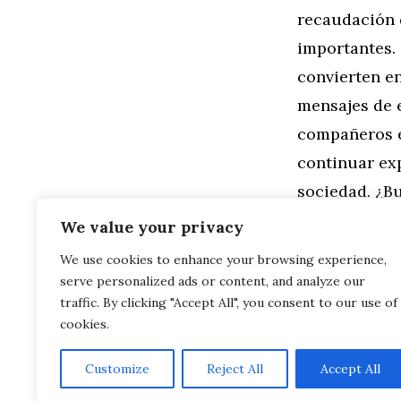
recaudación 
importantes. 
convierten e
mensajes de e
compañeros e
continuar ex
sociedad. ¿B
We value your privacy
Categorías
Familia
,
Gen
We use cookies to enhance your browsing experience,
Programas d
serve personalized ads or content, and analyze our
Catástrofes
Ositos de Pe
traffic. By clicking "Accept All", you consent to our use of
cookies.
Customize
Reject All
Accept All