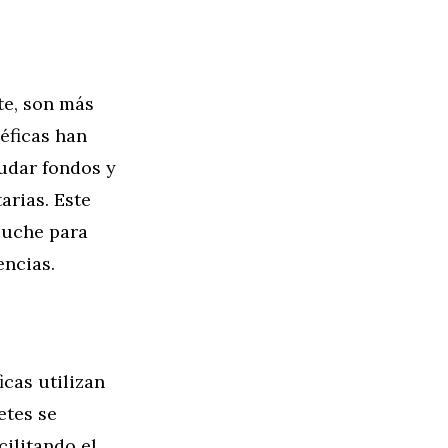
te, son más
éficas han
udar fondos y
arias. Este
luche para
ncias.
cas utilizan
etes se
cilitando el