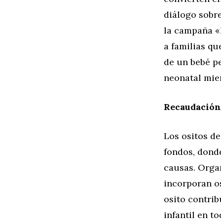
diálogo sobre
la campaña «
a familias qu
de un bebé pe
neonatal mien
Recaudación
Los ositos d
fondos, dond
causas. Orga
incorporan o
osito contrib
infantil en t