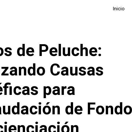
Inicio
os de Peluche:
azando Causas
ficas para
udación de Fondo
ienciación