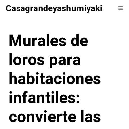
Saltar
Casagrandeyashumiyaki
Me
al
contenido
Murales de
loros para
habitaciones
infantiles:
convierte las