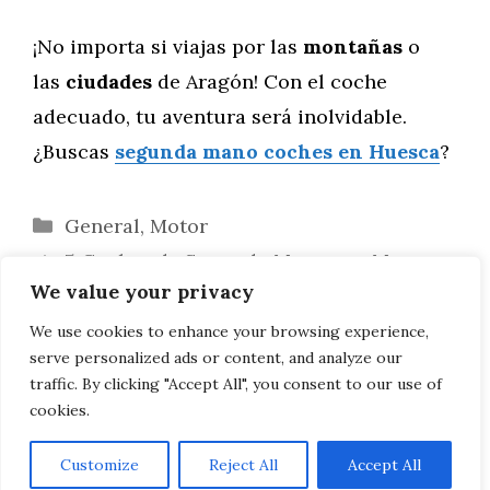
¡No importa si viajas por las
montañas
o
las
ciudades
de Aragón! Con el coche
adecuado, tu aventura será inolvidable.
¿Buscas
segunda mano coches en Huesca
?
Categorías
General
,
Motor
5 Coches de Segunda Mano con Menor
We value your privacy
Consumo de Combustible en Huesca
Ranking: Los Coches Usados que Menos
We use cookies to enhance your browsing experience,
serve personalized ads or content, and analyze our
Problemas Dan en Huesca
traffic. By clicking "Accept All", you consent to our use of
cookies.
Customize
Reject All
Accept All
AVISO LEGAL, POLITICA DE PRIVACIDAD, COOKIES