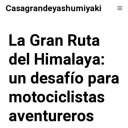
Saltar
Casagrandeyashumiyaki
Me
al
contenido
La Gran Ruta
del Himalaya:
un desafío para
motociclistas
aventureros