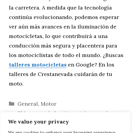
la carretera. A medida que la tecnología
continúa evolucionando, podemos esperar
ver aún más avances en la iluminación de
motocicletas, lo que contribuirá a una
conducción más segura y placentera para
los motociclistas de todo el mundo. ¿Buscas
talleres motocicletas
en Google? En los
talleres de Crestanevada cuidarán de tu
moto.
Categorías
General
,
Motor
El Impacto de las Motocicletas en la
We value your privacy
Reducción de la Contaminación Urbana
El Impacto de las Redes Sociales en la
We use cookies to enhance your browsing experience,