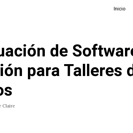
Inicio
uación de Softwar
ión para Talleres 
os
r
Claire