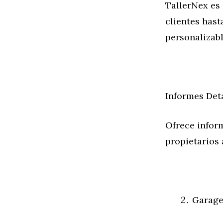
TallerNex es 
clientes hasta
personalizabl
Informes Det
Ofrece inform
propietarios 
Garag