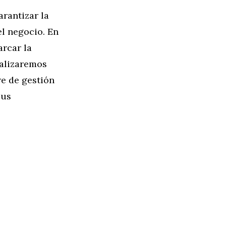
arantizar la
el negocio. En
arcar la
realizaremos
re de gestión
sus