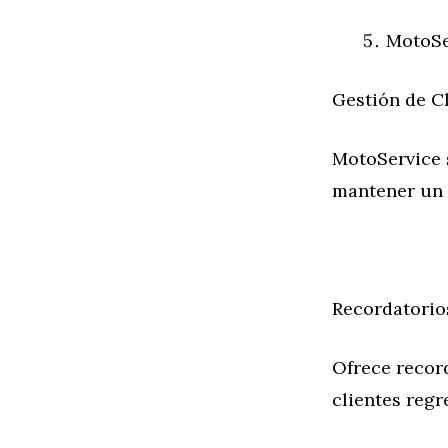
MotoSe
Gestión de C
MotoService s
mantener un r
Recordatorio
Ofrece recor
clientes regr