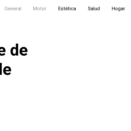
General
Motor
Estética
Salud
Hogar
e de
de