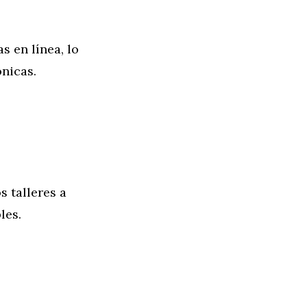
s en línea, lo
ónicas.
s talleres a
les.