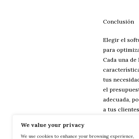
Conclusión
Elegir el sof
para optimiza
Cada una de 
característic
tus necesidad
el presupuest
adecuada, pod
a tus cliente
Crestanevada
We value your privacy
We use cookies to enhance your browsing experience,
Categorías
General
,
Mo