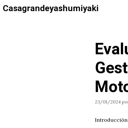
Saltar
Casagrandeyashumiyaki
al
contenido
Eval
Gest
Mot
23/01/2024
po
Introducción