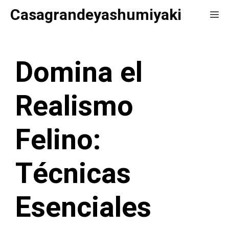
Saltar
Casagrandeyashumiyaki
Me
al
contenido
Domina el
Realismo
Felino:
Técnicas
Esenciales