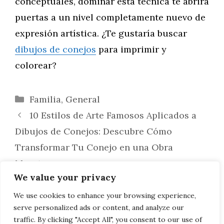
conceptuales, dominar esta técnica te abrirá
puertas a un nivel completamente nuevo de
expresión artística. ¿Te gustaría buscar
dibujos de conejos
para imprimir y
colorear?
Categorías
Familia
,
General
10 Estilos de Arte Famosos Aplicados a
Dibujos de Conejos: Descubre Cómo
Transformar Tu Conejo en una Obra
Maestra
We value your privacy
Cómo Dibujar un Conejo Caricaturesco:
Guía Divertida y Práctica para Crear
We use cookies to enhance your browsing experience,
serve personalized ads or content, and analyze our
Personajes Inolvidables
traffic. By clicking "Accept All", you consent to our use of