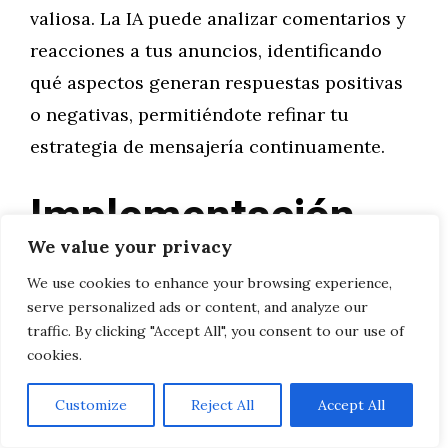
valiosa. La IA puede analizar comentarios y
reacciones a tus anuncios, identificando
qué aspectos generan respuestas positivas
o negativas, permitiéndote refinar tu
estrategia de mensajería continuamente.
Implementación
We value your privacy
Práctica: Primeros
We use cookies to enhance your browsing experience,
Pasos
serve personalized ads or content, and analyze our
traffic. By clicking "Accept All", you consent to our use of
cookies.
Si estás comenzando tu viaje hacia la
Customize
Reject All
Accept All
optimización publicitaria con IA, aquí tienes