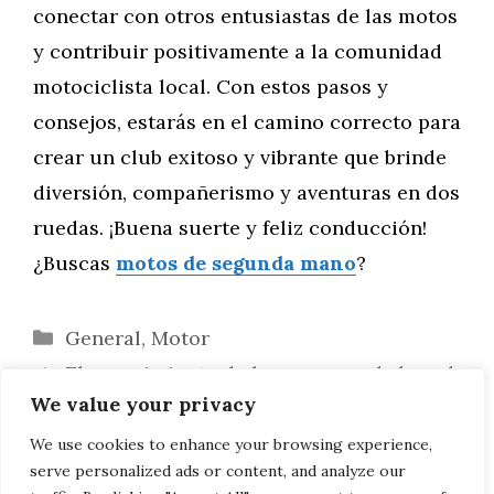
conectar con otros entusiastas de las motos
y contribuir positivamente a la comunidad
motociclista local. Con estos pasos y
consejos, estarás en el camino correcto para
crear un club exitoso y vibrante que brinde
diversión, compañerismo y aventuras en dos
ruedas. ¡Buena suerte y feliz conducción!
¿Buscas
motos de segunda mano
?
Categorías
General
,
Motor
El renacimiento de las carreras de board
We value your privacy
track y su impacto cultural
Atletas Destacadas Llamadas Akira:
We use cookies to enhance your browsing experience,
serve personalized ads or content, and analyze our
Perfiles y Logros