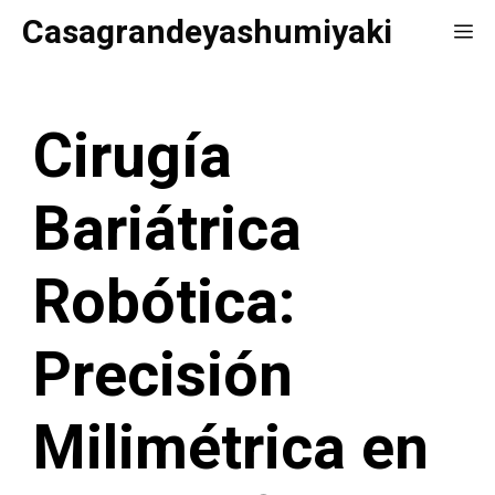
Saltar
Casagrandeyashumiyaki
Me
al
contenido
Cirugía
Bariátrica
Robótica:
Precisión
Milimétrica en